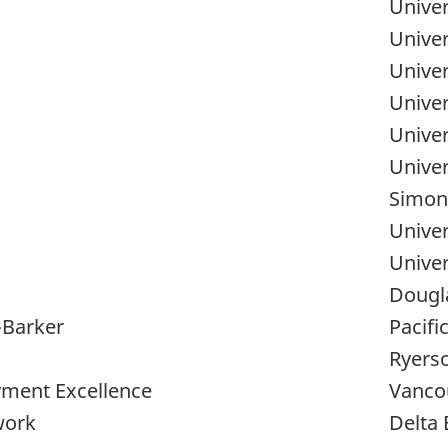
Univer
Unive
s
Univer
Univer
Univer
Univer
Simon 
Univer
Univer
Dougl
-Barker
Pacifi
Ryerso
yment Excellence
Vanco
work
Delta