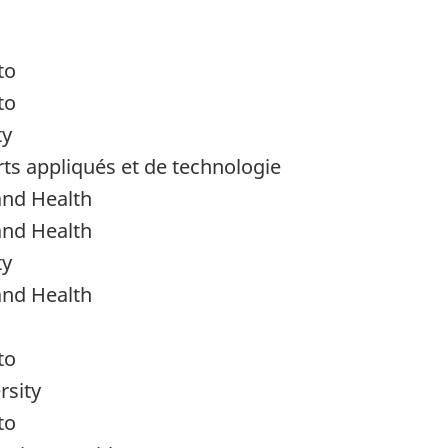
to
to
ty
ts appliqués et de technologie
and Health
and Health
ty
and Health
to
rsity
to