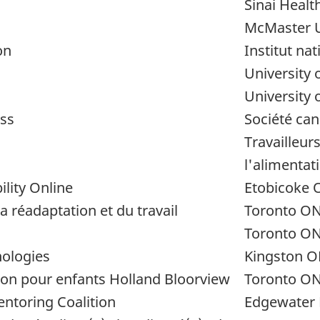
Sinai Healt
McMaster U
on
Institut na
University 
University 
ss
Société can
Travailleurs
l'alimenta
lity Online
Etobicoke 
a réadaptation et du travail
Toronto O
Toronto O
nologies
Kingston 
ion pour enfants Holland Bloorview
Toronto O
entoring Coalition
Edgewater