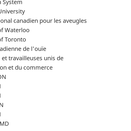
h System
niversity
tional canadien pour les aveugles
of Waterloo
of Toronto
adienne de l'ouïe
 et travailleuses unis de
tion et du commerce
ON
N
N
ON
N
 MD