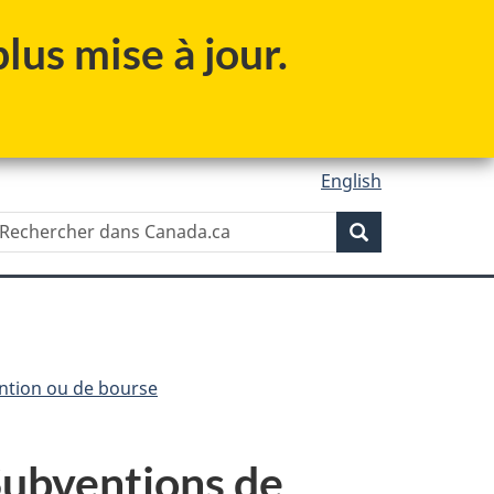
lus mise à jour.
English
Recherche
echercher
ans
Recherche
anada.ca
ention ou de bourse
 Subventions de