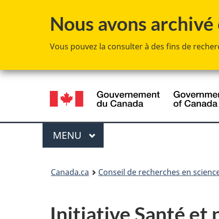
Nous avons archivé c
Vous pouvez la consulter à des fins de recherc
Sélection
de
la
Menu
MENU
PRINCIPAL
langue
Vous
Canada.ca
Conseil de recherches en scien
êtes
ici :
Initiative Santé et