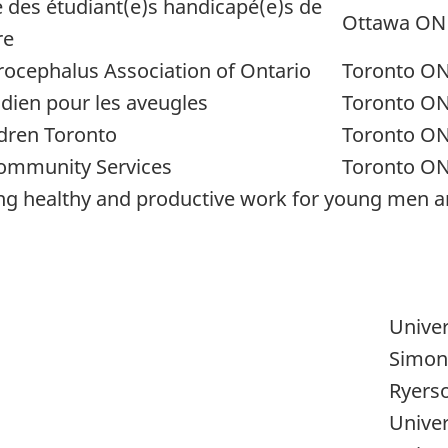
e des étudiant(e)s handicapé(e)s de
Ottawa ON
re
rocephalus Association of Ontario
Toronto O
adien pour les aveugles
Toronto O
ldren Toronto
Toronto O
ommunity Services
Toronto O
ng healthy and productive work for young men a
Univer
Simon 
Ryerso
Univer