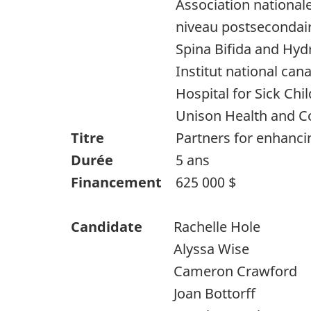
Association national
niveau postsecondai
Spina Bifida and Hyd
Institut national can
Hospital for Sick Chi
Unison Health and C
Titre
Partners for enhanci
Durée
5 ans
Financement
625 000 $
Candidate
Rachelle Hole
Alyssa Wise
Cameron Crawford
Joan Bottorff