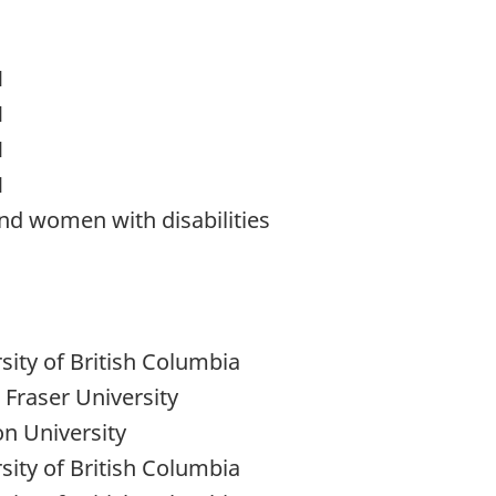
N
N
N
N
nd women with disabilities
sity of British Columbia
Fraser University
n University
sity of British Columbia