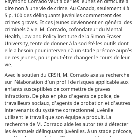
Raymond Corrado veut aider les jeunes en difficulté à
r
n
é
s
dire non à une vie de crime. Au Canada, seulement 4 à
e
e
5 p. 100 des délinquants juvéniles commettent des
e
i
crimes graves. Et ces jeunes deviennent en général des
s
l
criminels à vie. M. Corrado, cofondateur du Mental
t
d
i
e
Health, Law and Policy Institute de la Simon Fraser
m
r
University, tente de donner à la société les outils dont
é
e
elle a besoin pour intervenir à un stade précoce auprès
e
c
d
h
de ces jeunes, pour peut-être changer le cours de leur
e
e
vie.
l
r
e
c
Avec le soutien du CRSH, M. Corrado axe sa recherche
c
h
sur l’élaboration d’un profil de risques applicable aux
t
e
enfants susceptibles de commettre de graves
u
s
r
e
infractions. De plus en plus d’agents de police, de
e
n
travailleurs sociaux, d’agents de probation et d’autres
s
intervenants du système correctionnel juvénile
:
c
utilisent le travail que son équipe a produit. La
i
e
recherche de M. Corrado aide les autorités à détecter
n
les éventuels délinquants juvéniles, à un stade précoce,
c