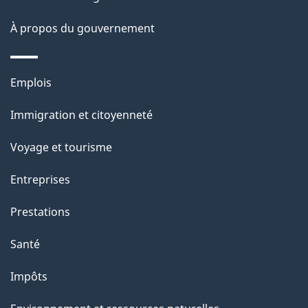
i
site
À propos du gouvernement
l
s
Thèmes
Emplois
et
Immigration et citoyenneté
sujets
Voyage et tourisme
Entreprises
Prestations
Santé
Impôts