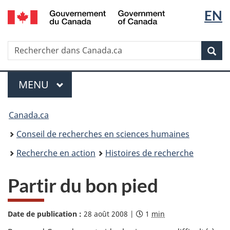
Sélec
EN
Passer
Passer
au
à
de
/
contenu
la
Government
Recherche
Rechercher
principal
version
la
of
dans
HTML
Rech
Canada
Canada.ca
simplifiée
langu
Menu
MENU
PRINCIPAL
Vous
Canada.ca
êtes
Conseil de recherches en sciences humaines
ici :
Recherche en action
Histoires de recherche
Partir du bon pied
–
Date de publication :
28 août 2008
|
D
1
min
C
u
o