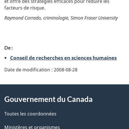
et offre des stratégies efficaces pour réduire les
e
s
facteurs de risque.
h
Raymond Corrado, criminologie, Simon Fraser University
u
m
a
i
P
n
e
De :
s
a
Conseil de recherches en sciences humaines
g
Date de modification :
2008-08-28
e
d
À
Gouvernement du Canada
e
propos
t
de
Toutes les coordonnées
a
ce
Ministères et organismes