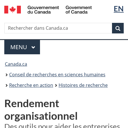
Sélec
EN
Passer
Passer
au
à
de
/
contenu
la
Government
Recherche
Rechercher
principal
version
la
of
dans
HTML
Rech
Canada
Canada.ca
simplifiée
langu
Menu
MENU
PRINCIPAL
Vous
Canada.ca
êtes
Conseil de recherches en sciences humaines
ici :
Recherche en action
Histoires de recherche
Rendement
organisationnel
Des outils pour aider les entreprises