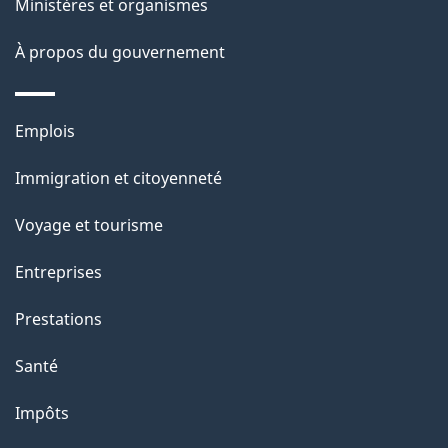
a
ce
Ministères et organismes
i
site
À propos du gouvernement
l
s
Thèmes
Emplois
et
Immigration et citoyenneté
sujets
Voyage et tourisme
Entreprises
Prestations
Santé
Impôts