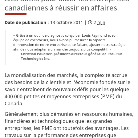
–
canadiennes à réussir en affaires
Date de publication :
13 octobre 2011
|
D
2
min
C
u
o
r
n
« Grâce à un outil de diagnostic conçu par Louis Raymond et son
é
s
équipe de chercheurs, nous avons pu mesurer la capacité
e
e
d'innovation de notre entreprise et, ce faisant, ajuster notre stratégie
e
i
afin de nous adapter à un marché toujours plus compétitif. »
Christian Poudrier, président-directeur général de Posi-Plus
s
l
Technologies Inc.
t
d
i
e
m
r
La mondialisation des marchés, la complexité accrue
é
e
des besoins de la clientèle et l'économie fondée sur le
e
c
savoir entraînent de nouveaux défis pour les quelque
d
h
e
e
400 000 petites et moyennes entreprises (PME) du
l
r
Canada.
e
c
c
h
Généralement plus démunies en ressources humaines,
t
e
financières et technologiques que les grandes
u
s
r
e
entreprises, les PME ont toutefois des avantages. Les
e
n
travaux sur la performance des entreprises que