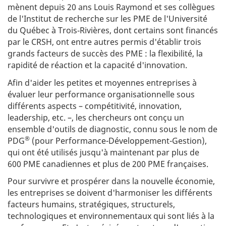
s
mènent depuis 20 ans Louis Raymond et ses collègues
:
c
de l'Institut de recherche sur les PME de l'Université
i
e
du Québec à Trois‑Rivières, dont certains sont financés
n
par le CRSH, ont entre autres permis d'établir trois
c
grands facteurs de succès des PME : la flexibilité, la
e
rapidité de réaction et la capacité d'innovation.
s
h
Afin d'aider les petites et moyennes entreprises à
u
m
évaluer leur performance organisationnelle sous
a
différents aspects – compétitivité, innovation,
i
leadership, etc. –, les chercheurs ont conçu un
n
ensemble d'outils de diagnostic, connu sous le nom de
e
s
®
PDG
(pour Performance-Développement-Gestion),
qui ont été utilisés jusqu'à maintenant par plus de
600 PME canadiennes et plus de 200 PME françaises.
Pour survivre et prospérer dans la nouvelle économie,
les entreprises se doivent d'harmoniser les différents
facteurs humains, stratégiques, structurels,
technologiques et environnementaux qui sont liés à la