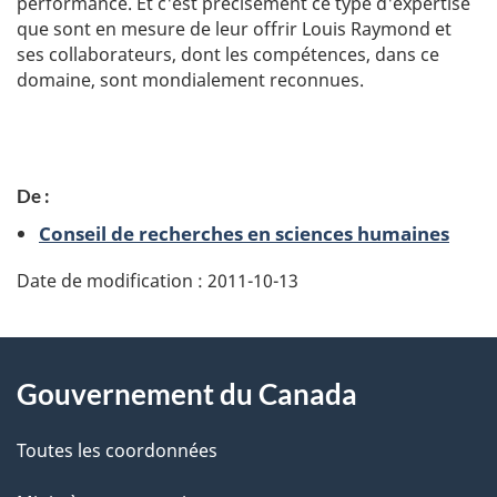
performance. Et c'est précisément ce type d'expertise
que sont en mesure de leur offrir Louis Raymond et
ses collaborateurs, dont les compétences, dans ce
domaine, sont mondialement reconnues.
P
De :
a
Conseil de recherches en sciences humaines
g
Date de modification :
2011-10-13
e
d
À
Gouvernement du Canada
e
propos
t
de
Toutes les coordonnées