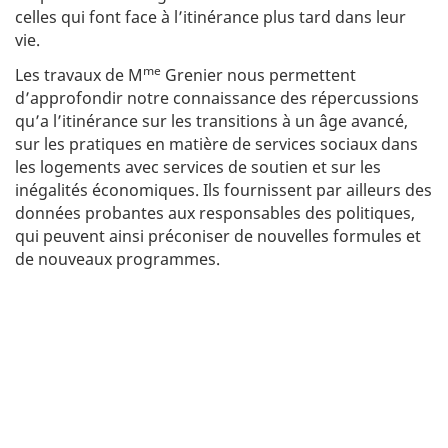
s
celles qui font face à l’itinérance plus tard dans leur
:
c
i
vie.
e
me
Les travaux de M
Grenier nous permettent
n
c
d’approfondir notre connaissance des répercussions
e
qu’a l’itinérance sur les transitions à un âge avancé,
s
sur les pratiques en matière de services sociaux dans
h
u
les logements avec services de soutien et sur les
m
inégalités économiques. Ils fournissent par ailleurs des
a
données probantes aux responsables des politiques,
i
qui peuvent ainsi préconiser de nouvelles formules et
n
e
de nouveaux programmes.
s
P