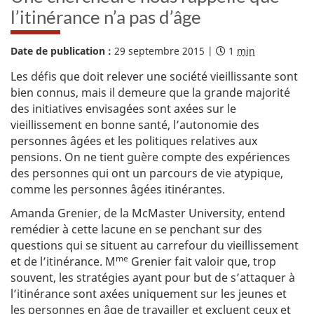
–
l’itinérance n’a pas d’âge
Date de publication :
29 septembre 2015
|
D
1
min
C
u
o
Les défis que doit relever une société vieillissante sont
r
n
é
s
bien connus, mais il demeure que la grande majorité
e
e
des initiatives envisagées sont axées sur le
e
i
vieillissement en bonne santé, l’autonomie des
s
l
t
d
personnes âgées et les politiques relatives aux
i
e
pensions. On ne tient guère compte des expériences
m
r
des personnes qui ont un parcours de vie atypique,
é
e
comme les personnes âgées itinérantes.
e
c
d
h
Amanda Grenier, de la
McMaster University
, entend
e
e
l
r
remédier à cette lacune en se penchant sur des
e
c
questions qui se situent au carrefour du vieillissement
c
h
me
et de l’itinérance. M
Grenier fait valoir que, trop
t
e
souvent, les stratégies ayant pour but de s’attaquer à
u
s
r
e
l’itinérance sont axées uniquement sur les jeunes et
e
n
les personnes en âge de travailler et excluent ceux et