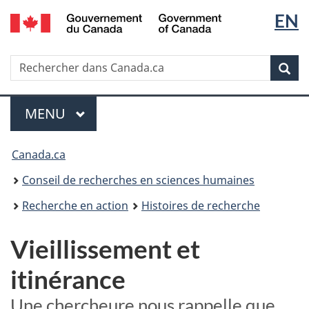
Sélec
EN
Passer
Passer
au
à
de
/
contenu
la
Government
Recherche
Rechercher
principal
version
la
of
dans
HTML
Rech
Canada
Canada.ca
simplifiée
langu
Menu
MENU
PRINCIPAL
Vous
Canada.ca
êtes
Conseil de recherches en sciences humaines
ici :
Recherche en action
Histoires de recherche
Vieillissement et
itinérance
Une chercheure nous rappelle que