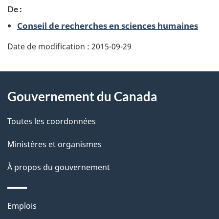
De :
a
Conseil de recherches en sciences humaines
g
Date de modification :
2015-09-29
e
d
À
Gouvernement du Canada
e
propos
t
de
Toutes les coordonnées
a
ce
Ministères et organismes
i
site
À propos du gouvernement
l
s
Thèmes
Emplois