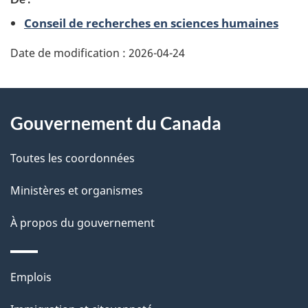
é
Conseil de recherches en sciences humaines
t
Date de modification :
2026-04-24
a
i
À
Gouvernement du Canada
l
propos
s
de
Toutes les coordonnées
d
ce
Ministères et organismes
e
site
À propos du gouvernement
l
a
Thèmes
Emplois
et
p