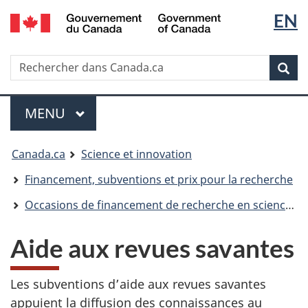
/
Sélec
EN
Passer
Passer
Government
au
à
de
of
contenu
la
Canada
Recherche
Rechercher
principal
version
la
dans
HTML
Rech
Canada.ca
simplifiée
langu
Menu
MENU
PRINCIPAL
Vous
Canada.ca
Science et innovation
êtes
Financement, subventions et prix pour la recherche
ici :
Occasions de financement de recherche en sciences humaines
Aide aux revues savantes
Les subventions d’aide aux revues savantes
appuient la diffusion des connaissances au