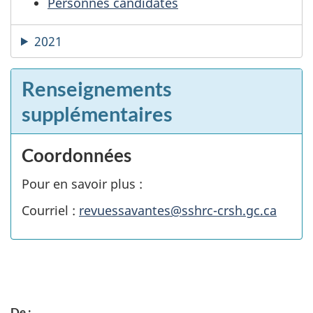
Personnes candidates
2021
Renseignements
supplémentaires
Coordonnées
Pour en savoir plus :
Courriel :
revuessavantes@sshrc-crsh.gc.ca
D
De :