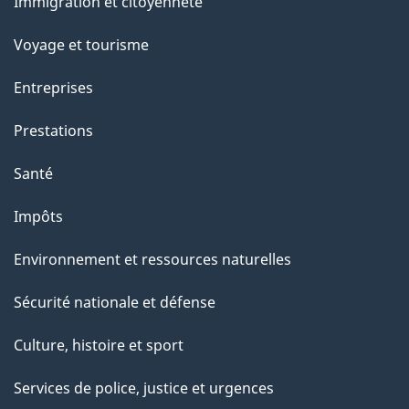
Immigration et citoyenneté
sujets
a
Voyage et tourisme
g
Entreprises
e
Prestations
Santé
Impôts
Environnement et ressources naturelles
Sécurité nationale et défense
Culture, histoire et sport
Services de police, justice et urgences